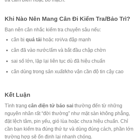
Khi Nào Nên Mang Cân Đi Kiểm Tra/Bảo Trì?
Bạn nên cân nhắc kiểm tra chuyên sâu nếu:
cân bị
quá tải
hoặc rơi/va đập mạnh
cân đã vào nước/ẩm và bắt đầu chập chờn
sai số lớn, lặp lại liên tục dù đã hiệu chuẩn
cân dùng trong sản xuất/kho vận cần độ tin cậy cao
Kết Luận
Tình trạng
cân điện tử báo sai
thường đến từ những
nguyên nhân rất “đời thường” như mặt sàn không phẳng,
đặt lệch tâm, pin yếu, gió lùa hoặc chưa hiệu chuẩn. Chỉ
cần bạn kiểm tra đúng thứ tự và dùng đúng cách, phần lớn
trường hợp sẽ ổn định lại nhanh chóng.