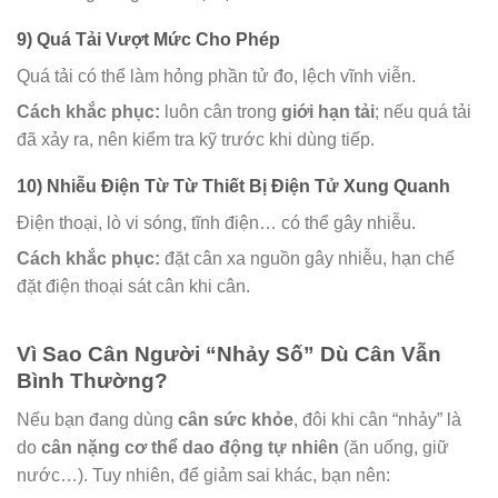
9) Quá Tải Vượt Mức Cho Phép
Quá tải có thể làm hỏng phần tử đo, lệch vĩnh viễn.
Cách khắc phục:
luôn cân trong
giới hạn tải
; nếu quá tải
đã xảy ra, nên kiểm tra kỹ trước khi dùng tiếp.
10) Nhiễu Điện Từ Từ Thiết Bị Điện Tử Xung Quanh
Điện thoại, lò vi sóng, tĩnh điện… có thể gây nhiễu.
Cách khắc phục:
đặt cân xa nguồn gây nhiễu, hạn chế
đặt điện thoại sát cân khi cân.
Vì Sao Cân Người “Nhảy Số” Dù Cân Vẫn
Bình Thường?
Nếu bạn đang dùng
cân sức khỏe
, đôi khi cân “nhảy” là
do
cân nặng cơ thể dao động tự nhiên
(ăn uống, giữ
nước…). Tuy nhiên, để giảm sai khác, bạn nên: