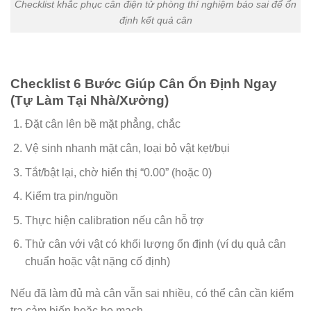
Checklist khắc phục cân điện tử phòng thí nghiệm báo sai để ổn
định kết quả cân
Checklist 6 Bước Giúp Cân Ổn Định Ngay
(Tự Làm Tại Nhà/Xưởng)
Đặt cân lên bề mặt phẳng, chắc
Vệ sinh nhanh mặt cân, loại bỏ vật kẹt/bụi
Tắt/bật lại, chờ hiển thị “0.00” (hoặc 0)
Kiểm tra pin/nguồn
Thực hiện calibration nếu cân hỗ trợ
Thử cân với vật có khối lượng ổn định (ví dụ quả cân
chuẩn hoặc vật nặng cố định)
Nếu đã làm đủ mà cân vẫn sai nhiều, có thể cân cần kiểm
tra cảm biến hoặc bo mạch.