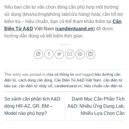
Nếu bạn cần tư vấn chọn dòng cân phù hợp môi trường
sử dụng (kho/xưởng/phòng lab/cửa hàng) hoặc cần hỗ trợ
kiểm tra – hiệu chuẩn, bạn có thể tham khảo thêm tại
Cân
Điện Tử A&D
Việt Nam (
candientuand.vn
)
để được
hướng dẫn đúng và tiết kiệm thời gian.
This entry was posted in
chia sẻ thông tin
and tagged
bảo dưỡng cân
điện tử
,
cách dùng cân đúng
,
Cân Điện Tử A&D Việt Nam
,
cân điện tử
báo sai
,
cân điện tử nhảy số
,
candientuand.vn
,
hiệu chuẩn cân điện tử
.
So sánh cân phân tích A&D
Danh Mục Cân Phân Tích
dòng HR-AZ, GR, BM –
A&D: Nhiều Ứng Dụng Lab,
Model nào phù hợp?
Nhiều Lựa Chọn Cân