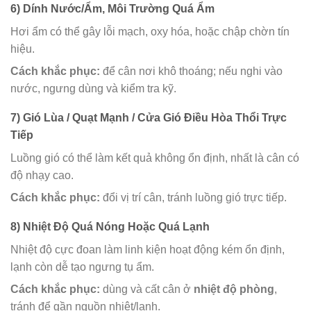
6) Dính Nước/Ẩm, Môi Trường Quá Ẩm
Hơi ẩm có thể gây lỗi mạch, oxy hóa, hoặc chập chờn tín
hiệu.
Cách khắc phục:
để cân nơi khô thoáng; nếu nghi vào
nước, ngưng dùng và kiểm tra kỹ.
7) Gió Lùa / Quạt Mạnh / Cửa Gió Điều Hòa Thổi Trực
Tiếp
Luồng gió có thể làm kết quả không ổn định, nhất là cân có
độ nhạy cao.
Cách khắc phục:
đổi vị trí cân, tránh luồng gió trực tiếp.
8) Nhiệt Độ Quá Nóng Hoặc Quá Lạnh
Nhiệt độ cực đoan làm linh kiện hoạt động kém ổn định,
lạnh còn dễ tạo ngưng tụ ẩm.
Cách khắc phục:
dùng và cất cân ở
nhiệt độ phòng
,
tránh để gần nguồn nhiệt/lạnh.