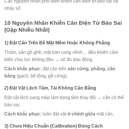
Các nguyên nhân phổ biến khiến cân điện tử báo sai và
nhảy số
10 Nguyên Nhân Khiến Cân Điện Tử Báo Sai
(Gặp Nhiều Nhất)
1) Đặt Cân Trên Bề Mặt Mềm Hoặc Không Phẳng
Thảm, sàn gồ ghề, mặt bàn cong vênh… đều khiến cảm
biến chịu lực không đều → số đo dao động.
Cách khắc phục:
đặt cân trên
sàn cứng, phẳng, cân
bằng
(gạch, bê tông, gỗ cứng).
2) Đặt Vật Lệch Tâm, Tải Không Cân Bằng
Đặt vật lệch sang mép làm trọng tâm thay đổi → cân có thể
báo sai.
Cách khắc phục:
luôn đặt vật
ở chính giữa
mặt cân.
3) Chưa Hiệu Chuẩn (Calibration) Đúng Cách