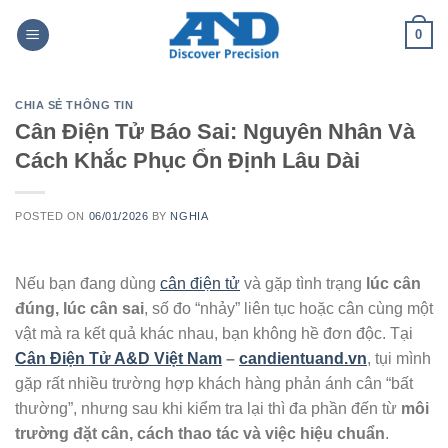
Skip
0
to
content
CHIA SẺ THÔNG TIN
Cân Điện Tử Báo Sai: Nguyên Nhân Và
Cách Khắc Phục Ổn Định Lâu Dài
POSTED ON
06/01/2026
BY
NGHIA
Nếu bạn đang dùng
cân điện tử
và gặp tình trạng
lúc cân
đúng, lúc cân sai
, số đo “nhảy” liên tục hoặc cân cùng một
vật mà ra kết quả khác nhau, bạn không hề đơn độc. Tại
Cân Điện Tử A&D Việt Nam
–
candientuand.vn
, tụi mình
gặp rất nhiều trường hợp khách hàng phản ánh cân “bất
thường”, nhưng sau khi kiểm tra lại thì đa phần đến từ
môi
trường đặt cân, cách thao tác và việc hiệu chuẩn
.