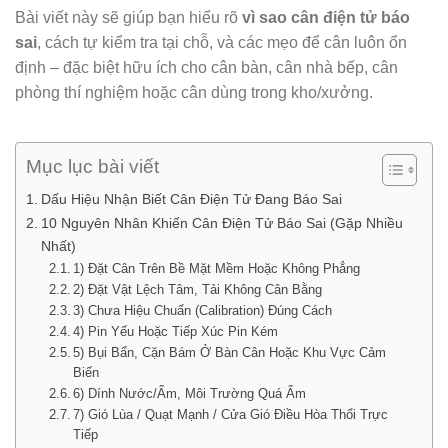
Bài viết này sẽ giúp bạn hiểu rõ
vì sao cân điện tử báo
sai
, cách tự kiểm tra tại chỗ, và các mẹo để cân luôn ổn
định – đặc biệt hữu ích cho cân bàn, cân nhà bếp, cân
phòng thí nghiệm hoặc cân dùng trong kho/xưởng.
Mục lục bài viết
Dấu Hiệu Nhận Biết Cân Điện Tử Đang Báo Sai
10 Nguyên Nhân Khiến Cân Điện Tử Báo Sai (Gặp Nhiều
Nhất)
1) Đặt Cân Trên Bề Mặt Mềm Hoặc Không Phẳng
2) Đặt Vật Lệch Tâm, Tải Không Cân Bằng
3) Chưa Hiệu Chuẩn (Calibration) Đúng Cách
4) Pin Yếu Hoặc Tiếp Xúc Pin Kém
5) Bụi Bẩn, Cặn Bám Ở Bàn Cân Hoặc Khu Vực Cảm
Biến
6) Dính Nước/Ẩm, Môi Trường Quá Ẩm
7) Gió Lùa / Quạt Mạnh / Cửa Gió Điều Hòa Thổi Trực
Tiếp