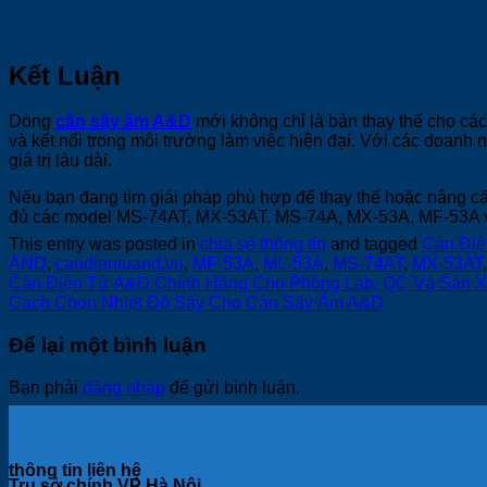
Kết Luận
Dòng
cân sấy ẩm A&D
mới không chỉ là bản thay thế cho các
và kết nối trong môi trường làm việc hiện đại. Với các doanh 
giá trị lâu dài.
Nếu bạn đang tìm giải pháp phù hợp để thay thế hoặc nâng cấ
đủ các model MS-74AT, MX-53AT, MS-74A, MX-53A, MF-53A và 
This entry was posted in
chia sẻ thông tin
and tagged
Cân Điệ
AND
,
candientuand.vn
,
MF-53A
,
ML-53A
,
MS-74AT
,
MX-53AT
Cân Điện Tử A&D Chính Hãng Cho Phòng Lab, QC Và Sản X
Cách Chọn Nhiệt Độ Sấy Cho Cân Sấy Ẩm A&D
Để lại một bình luận
Bạn phải
đăng nhập
để gửi bình luận.
thông tin liên hệ
Trụ sở chính VP Hà Nội