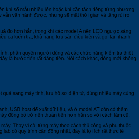
nên khi số mẫu nhiều lên hoặc khi cần tách riêng từng phương
ày vẫn vận hành được, nhưng sẽ mất thời gian và tăng rủi ro
t quả đo hơn hẳn, trong khi các model A nền LCD ngược sáng
ều ca kiểm tra, khả năng lưu sẵn điều kiện và gọi lại nhanh
chỉnh, phân quyền người dùng và các chức năng kiểm tra thiết
 đây là bước tiến rất đáng tiền. Nói cách khác, dòng mới không
kết quả sang máy tính, lưu hồ sơ điện tử, dùng nhiều máy cùng
nh, USB host để xuất dữ liệu, và ở model AT còn có thêm
 máy đồng bộ trở nên thuận tiện hơn hẳn so với cách làm cũ.
 máy. Thay vì cài từng máy theo cách thủ công và phụ thuộc
b có quy trình cần đồng nhất, đây là lợi ích rất thực tế