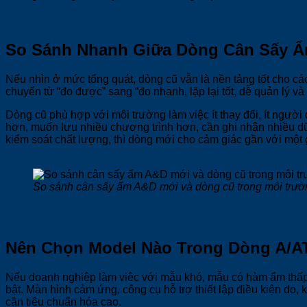
So Sánh Nhanh Giữa Dòng Cân Sấy 
Nếu nhìn ở mức tổng quát, dòng cũ vẫn là nền tảng tốt cho cá
chuyển từ “đo được” sang “đo nhanh, lặp lại tốt, dễ quản lý và
Dòng cũ phù hợp với môi trường làm việc ít thay đổi, ít ngư
hơn, muốn lưu nhiều chương trình hơn, cần ghi nhận nhiều dữ l
kiểm soát chất lượng, thì dòng mới cho cảm giác gần với một 
So sánh cân sấy ẩm A&D mới và dòng cũ trong môi trư
Nên Chọn Model Nào Trong Dòng A/A
Nếu doanh nghiệp làm việc với mẫu khó, mẫu có hàm ẩm thấp
bật. Màn hình cảm ứng, công cụ hỗ trợ thiết lập điều kiện đo,
cần tiêu chuẩn hóa cao.