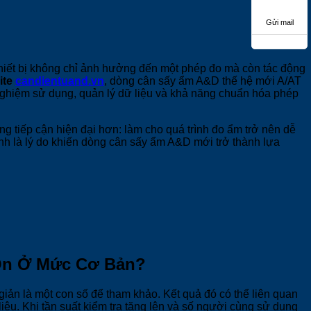
Gửi mail
hiết bị không chỉ ảnh hưởng đến một phép đo mà còn tác động
ite
candientuand.vn
, dòng cân sấy ẩm A&D thế hệ mới A/AT
nghiệm sử dụng, quản lý dữ liệu và khả năng chuẩn hóa phép
ng tiếp cận hiện đại hơn: làm cho quá trình đo ẩm trở nên dễ
ính là lý do khiến dòng cân sấy ẩm A&D mới trở thành lựa
 Ổn Ở Mức Cơ Bản?
ản là một con số để tham khảo. Kết quả đó có thể liên quan
iệu. Khi tần suất kiểm tra tăng lên và số người cùng sử dụng