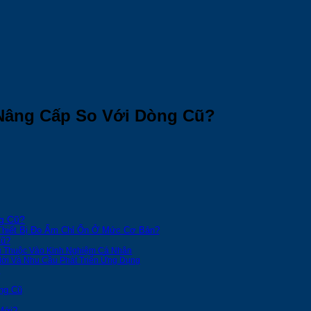
Nâng Cấp So Với Dòng Cũ?
g Cũ?
Thiết Bị Đo Ẩm Chỉ Ổn Ở Mức Cơ Bản?
Cũ?
hụ Thuộc Vào Kinh Nghiệm Cá Nhân
Mới Và Nhu Cầu Phát Triển Ứng Dụng
u
ng Cũ
Mới?