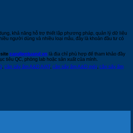
ụng, khả năng hỗ trợ thiết lập phương pháp, quản lý dữ liệu
nhiều người dùng và nhiều loại mẫu, đây là khoản đầu tư có
site
candientuand.vn
là địa chỉ phù hợp để tham khảo đầy
 tiêu QC, phòng lab hoặc sản xuất của mình.
D
,
cân sấy ẩm A&D A/AT
,
cân sấy ẩm A&D mới
,
cân sấy ẩm