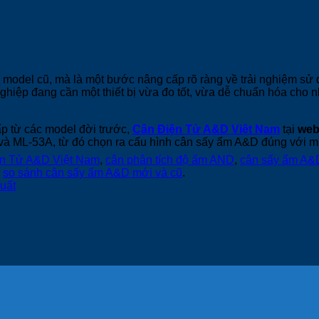
 model cũ, mà là một bước nâng cấp rõ ràng về trải nghiệm sử d
nghiệp đang cần một thiết bị vừa đo tốt, vừa dễ chuẩn hóa cho 
p từ các model đời trước,
Cân Điện Tử A&D Việt Nam
tại
web
ML-53A, từ đó chọn ra cấu hình cân sấy ẩm A&D đúng với mục
n Tử A&D Việt Nam
,
cân phân tích độ ẩm AND
,
cân sấy ẩm A&
,
so sánh cân sấy ẩm A&D mới và cũ
.
uất