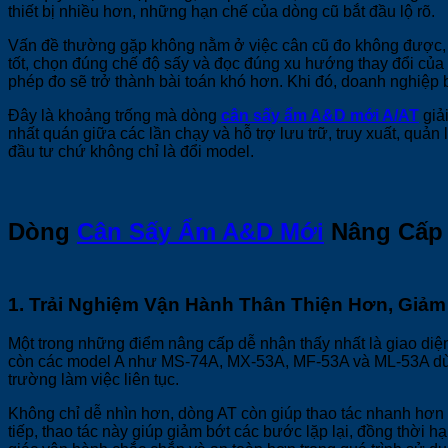
thiết bị nhiều hơn, những hạn chế của dòng cũ bắt đầu lộ rõ.
Vấn đề thường gặp không nằm ở việc cân cũ đo không được, mà 
tốt, chọn đúng chế độ sấy và đọc đúng xu hướng thay đổi của
phép đo sẽ trở thành bài toán khó hơn. Khi đó, doanh nghiệp 
Đây là khoảng trống mà dòng
cân sấy ẩm A&D mới A/AT
giải
nhất quán giữa các lần chạy và hỗ trợ lưu trữ, truy xuất, quả
đầu tư chứ không chỉ là đổi model.
Dòng
Cân Sấy Ẩm A&D Mới
Nâng Cấp 
1. Trải Nghiệm Vận Hành Thân Thiện Hơn, Giả
Một trong những điểm nâng cấp dễ nhận thấy nhất là giao di
còn các model A như MS-74A, MX-53A, MF-53A và ML-53A dùng 
trường làm việc liên tục.
Không chỉ dễ nhìn hơn, dòng AT còn giúp thao tác nhanh hơn
tiếp, thao tác này giúp giảm bớt các bước lặp lại, đồng thời 