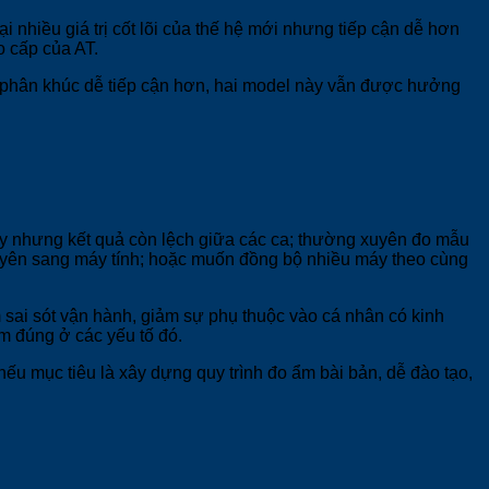
hiều giá trị cốt lõi của thế hệ mới nhưng tiếp cận dễ hơn
o cấp của AT.
ở phân khúc dễ tiếp cận hơn, hai model này vẫn được hưởng
áy nhưng kết quả còn lệch giữa các ca; thường xuyên đo mẫu
 xuyên sang máy tính; hoặc muốn đồng bộ nhiều máy theo cùng
ảm sai sót vận hành, giảm sự phụ thuộc vào cá nhân có kinh
ằm đúng ở các yếu tố đó.
ếu mục tiêu là xây dựng quy trình đo ẩm bài bản, dễ đào tạo,