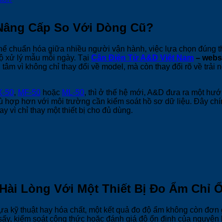
Nâng Cấp So Với Dòng Cũ?
thể chuẩn hóa giữa nhiều người vận hành, việc lựa chọn đúng t
độ xử lý mẫu mỗi ngày. Tại
Cân Điện Tử A&D Việt Nam
– webs
 vì không chỉ thay đổi về model, mà còn thay đổi rõ về trải 
-50
,
MF-50
hoặc
ML-50
, thì ở thế hệ mới, A&D đưa ra một hướ
hù hợp hơn với môi trường cần kiểm soát hồ sơ dữ liệu. Đây ch
 vì chỉ thay một thiết bị cho đủ dùng.
Hài Lòng Với Một Thiết Bị Đo Ẩm Chỉ
kỹ thuật hay hóa chất, một kết quả đo độ ẩm không còn đơn gi
sấy, kiểm soát công thức hoặc đánh giá độ ổn định của nguyên l