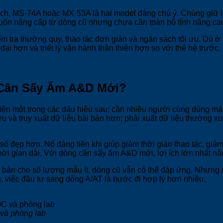
 MS-74A hoặc MX-53A là hai model đáng chú ý. Chúng giữ lại n
muốn nâng cấp từ dòng cũ nhưng chưa cần toàn bộ tính năng ca
m tra thường quy, thao tác đơn giản và ngân sách tối ưu. Dù 
đại hơn và triết lý vận hành thân thiện hơn so với thế hệ trước.
 Cân Sấy Ẩm A&D Mới?
iện một trong các dấu hiệu sau: cần nhiều người cùng dùng m
lưu và truy xuất dữ liệu bài bản hơn; phải xuất dữ liệu thường
g số đẹp hơn. Nó đáng tiền khi giúp giảm thời gian thao tác, gi
thời gian dài. Với dòng cân sấy ẩm A&D mới, lợi ích lớn nhất n
 bản cho số lượng mẫu ít, dòng cũ vẫn có thể đáp ứng. Nhưng n
, việc đầu tư sang dòng A/AT là bước đi hợp lý hơn nhiều.
và phòng lab