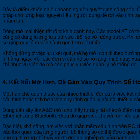
Đây là điểm khiến nhiều doanh nghiệp quyết định nâng cấp. Ở 
pháp cho từng loại nguyên liệu, người dùng dễ rơi vào tình tr
nhầm lẫn.
Dòng mới cải thiện rất rõ ở khía cạnh này. Các model AT có t
cũng có dung lượng lưu trữ vượt trội so với dòng trước. Khi 
sẽ giúp quy trình vận hành gọn hơn rất nhiều.
Không dừng ở việc lưu kết quả, thế hệ mới còn đi theo hướng q
bị hằng ngày. Với các đơn vị cần hồ sơ rõ ràng, muốn truy xuấ
chỉ phục vụ việc đo mà còn phục vụ việc quản lý hệ thống đo.
4. Kết Nối Mở Hơn, Dễ Gắn Vào Quy Trình Số H
Một hạn chế quen thuộc của nhiều thiết bị đời cũ là việc kết 
cấu hình hoặc tích hợp vào quy trình quản lý nội bộ, thiết bị c
Dòng cân sấy ẩm A&D mới cho thấy tư duy rất khác ở điểm nà
Ethernet cùng Bluetooth. Điều đó giúp việc chuyển dữ liệu san
Đặc biệt, khả năng làm việc với phần mềm cấu hình trên PC ch
vào thói quen của từng người, bộ thông số có thể được quản lý
nhưng thường chỉ thấy rõ khi doanh nghiệp đã vận hành nhiều 