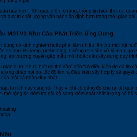
ụng hằng ngày.
 hóa hơn”. Khi giao diện rõ ràng, thông tin hiển thị trực quan 
và duy trì chất lượng vận hành ổn định hơn trong thời gian dài.
Mẫu Mới Và Nhu Cầu Phát Triển Ứng Dụng
i dùng có kinh nghiệm hoặc phải làm nhiều lần thử mới rút ra 
ện đo như RsTemp, preheating, hướng dẫn tiền xử lý mẫu, gợi 
òng lab thường xuyên gặp mẫu mới hoặc cần xây dựng quy trình
i gian đi từ “chưa biết đo thế nào” đến “có điều kiện đo đủ tin 
ương pháp nội bộ, tốc độ tìm ra điều kiện sấy hợp lý sẽ quyết 
 của một cá nhân duy nhất.
ấp, lợi ích này càng rõ. Thay vì chỉ cố gắng đo cho ra kết quả
khi mở rộng từ kiểm tra nội bộ sang kiểm soát chất lượng có hồ 
ating
hiều