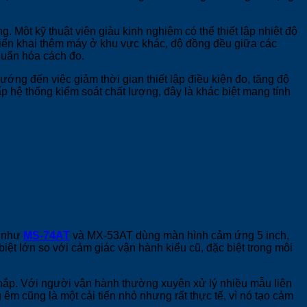
Một kỹ thuật viên giàu kinh nghiệm có thể thiết lập nhiệt độ
riển khai thêm máy ở khu vực khác, độ đồng đều giữa các
chuẩn hóa cách đo.
ướng đến việc giảm thời gian thiết lập điều kiện đo, tăng độ
ấp hệ thống kiểm soát chất lượng, đây là khác biệt mang tính
T như
MS-74AT
và MX-53AT dùng màn hình cảm ứng 5 inch,
 lớn so với cảm giác vận hành kiểu cũ, đặc biệt trong môi
 nắp. Với người vận hành thường xuyên xử lý nhiều mẫu liên
 êm cũng là một cải tiến nhỏ nhưng rất thực tế, vì nó tạo cảm