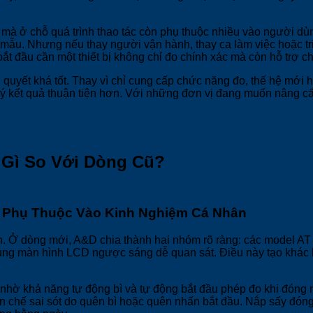
ở chỗ quá trình thao tác còn phụ thuộc nhiều vào người dùng. 
 mẫu. Nhưng nếu thay người vận hành, thay ca làm việc hoặc t
bắt đầu cần một thiết bị không chỉ đo chính xác mà còn hỗ trợ 
 quyết khá tốt. Thay vì chỉ cung cấp chức năng đo, thế hệ mới h
n lý kết quả thuận tiện hơn. Với những đơn vị đang muốn nâng c
Gì So Với Dòng Cũ?
m Phụ Thuộc Vào Kinh Nghiệm Cá Nhân
ện. Ở dòng mới, A&D chia thành hai nhóm rõ ràng: các model A
màn hình LCD ngược sáng dễ quan sát. Điều này tạo khác biệt
 nhờ khả năng tự động bì và tự động bắt đầu phép đo khi đóng
hạn chế sai sót do quên bì hoặc quên nhấn bắt đầu. Nắp sấy đóng