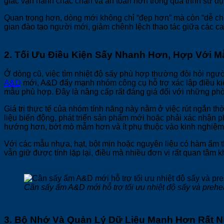
giác vận hành chắc chắn và an toàn hơn trong quá trình sử d
Quan trọng hơn, dòng mới không chỉ “đẹp hơn” mà còn “dễ chuẩn
gian đào tạo người mới, giảm chênh lệch thao tác giữa các ca 
2. Tối Ưu Điều Kiện Sấy Nhanh Hơn, Hợp Với 
Ở dòng cũ, việc tìm nhiệt độ sấy phù hợp thường đòi hỏi ngườ
A&D
mới, A&D đẩy mạnh nhóm công cụ hỗ trợ xác lập điều ki
mẫu phù hợp. Đây là nâng cấp rất đáng giá đối với những ph
Giá trị thực tế của nhóm tính năng này nằm ở việc rút ngắn thờ
liệu biến động, phát triển sản phẩm mới hoặc phải xác nhận ph
hướng hơn, bớt mò mẫm hơn và ít phụ thuộc vào kinh nghiệm
Với các mẫu nhựa, hạt, bột mịn hoặc nguyên liệu có hàm ẩm th
vẫn giữ được tính lặp lại, điều mà nhiều đơn vị rất quan tâm 
Cân sấy ẩm A&D mới hỗ trợ tối ưu nhiệt độ sấy và prehe
3. Bộ Nhớ Và Quản Lý Dữ Liệu Mạnh Hơn Rất N