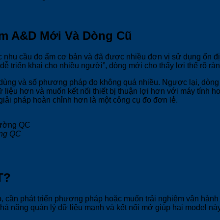
Ẩm A&D Mới Và Dòng Cũ
c nhu cầu đo ẩm cơ bản và đã được nhiều đơn vị sử dụng ổn định
 dễ triển khai cho nhiều người”, dòng mới cho thấy lợi thế rõ rà
ời dùng và số phương pháp đo không quá nhiều. Ngược lại, dòng
iệu hơn và muốn kết nối thiết bị thuận lợi hơn với máy tính hoặc
giải pháp hoàn chỉnh hơn là một công cụ đo đơn lẻ.
ờng QC
T?
, cần phát triển phương pháp hoặc muốn trải nghiệm vận hành
 khả năng quản lý dữ liệu mạnh và kết nối mở giúp hai model nà