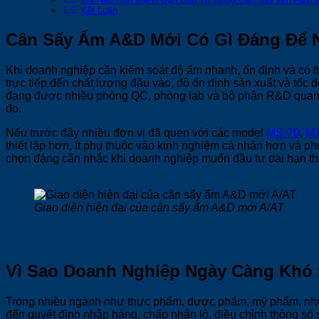
Kết Luận
Cân Sấy Ẩm A&D Mới Có Gì Đáng Để 
Khi doanh nghiệp cần kiểm soát độ ẩm nhanh, ổn định và có 
trực tiếp đến chất lượng đầu vào, độ ổn định sản xuất và tốc 
đang được nhiều phòng QC, phòng lab và bộ phận R&D quan tâm
đo.
Nếu trước đây nhiều đơn vị đã quen với các model
MS-70
,
MX
thiết lập hơn, ít phụ thuộc vào kinh nghiệm cá nhân hơn và p
chọn đáng cân nhắc khi doanh nghiệp muốn đầu tư dài hạn thay
Giao diện hiện đại của cân sấy ẩm A&D mới A/AT
Vì Sao Doanh Nghiệp Ngày Càng Khó 
Trong nhiều ngành như thực phẩm, dược phẩm, mỹ phẩm, nhựa 
đến quyết định nhập hàng, chấp nhận lô, điều chỉnh thông số 