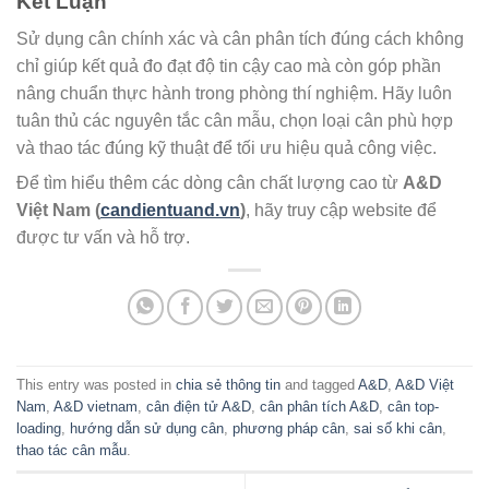
Kết Luận
Sử dụng cân chính xác và cân phân tích đúng cách không
chỉ giúp kết quả đo đạt độ tin cậy cao mà còn góp phần
nâng chuẩn thực hành trong phòng thí nghiệm. Hãy luôn
tuân thủ các nguyên tắc cân mẫu, chọn loại cân phù hợp
và thao tác đúng kỹ thuật để tối ưu hiệu quả công việc.
Để tìm hiểu thêm các dòng cân chất lượng cao từ
A&D
Việt Nam (
candientuand.vn
)
, hãy truy cập website để
được tư vấn và hỗ trợ.
This entry was posted in
chia sẻ thông tin
and tagged
A&D
,
A&D Việt
Nam
,
A&D vietnam
,
cân điện tử A&D
,
cân phân tích A&D
,
cân top-
loading
,
hướng dẫn sử dụng cân
,
phương pháp cân
,
sai số khi cân
,
thao tác cân mẫu
.