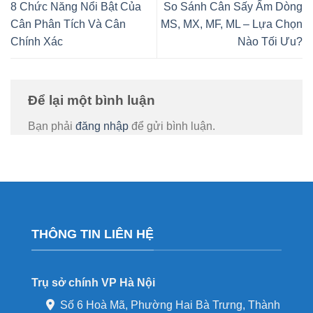
8 Chức Năng Nổi Bật Của
So Sánh Cân Sấy Ẩm Dòng
Cân Phân Tích Và Cân
MS, MX, MF, ML – Lựa Chọn
Chính Xác
Nào Tối Ưu?
Để lại một bình luận
Bạn phải
đăng nhập
để gửi bình luận.
THÔNG TIN LIÊN HỆ
Trụ sở chính VP Hà Nội
Số 6 Hoà Mã, Phường Hai Bà Trưng, Thành