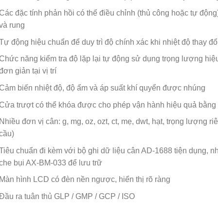
Các đặc tính phản hồi có thể điều chỉnh (thủ công hoặc tự động)
và rung
Tự động hiệu chuẩn để duy trì độ chính xác khi nhiệt độ thay đổ
Chức năng kiểm tra độ lặp lại tự động sử dụng trọng lượng hiệ
đơn giản tại vị trí
Cảm biến nhiệt độ, độ ẩm và áp suất khí quyển được nhúng
Cửa trượt có thể khóa được cho phép vận hành hiệu quả bằng 
Nhiều đơn vị cân: g, mg, oz, ozt, ct, mẹ, dwt, hạt, trọng lượng 
cầu)
Tiêu chuẩn đi kèm với bộ ghi dữ liệu cân AD-1688 tiện dụng, 
che bụi AX-BM-033 để lưu trữ
Màn hình LCD có đèn nền ngược, hiển thị rõ ràng
Đầu ra tuân thủ GLP / GMP / GCP / ISO