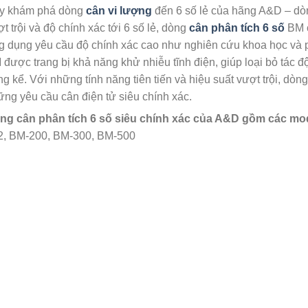
y khám phá dòng
cân vi lượng
đến 6 số lẻ của hãng A&D – d
t trội và độ chính xác tới 6 số lẻ, dòng
cân phân tích 6 số
BM 
 dụng yêu cầu độ chính xác cao như nghiên cứu khoa học và ph
được trang bị khả năng khử nhiễu tĩnh điện, giúp loại bỏ tác đ
g kể. Với những tính năng tiên tiến và hiệu suất vượt trội, dò
ng yêu cầu cân điện tử siêu chính xác.
ng cân phân tích 6 số siêu chính xác của A&D gồm các mo
2, BM-200, BM-300, BM-500