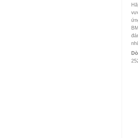
Hã
vượ
ứng
BM 
đán
nhữ
Dò
25