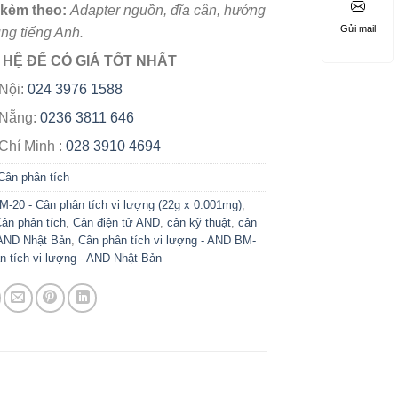
 kèm theo:
Adapter nguồn, đĩa cân, hướng
Gửi mail
ng tiếng Anh.
N HỆ ĐỂ CÓ GIÁ TỐT NHẤT
Nội:
024 3976 1588
 Nẵng:
0236 3811 646
Chí Minh :
028 3910 4694
Cân phân tích
-20 - Cân phân tích vi lượng (22g x 0.001mg)
,
ân phân tích
,
Cân điện tử AND
,
cân kỹ thuật
,
cân
 AND Nhật Bản
,
Cân phân tích vi lượng - AND BM-
n tích vi lượng - AND Nhật Bản