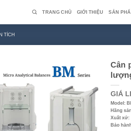
TRANG CHỦ
GIỚI THIỆU
SẢN PH
N TÍCH
Cân p
lượn
GIÁ L
Model: B
Hãng sản
Xuất xứ:
Bảo hàn