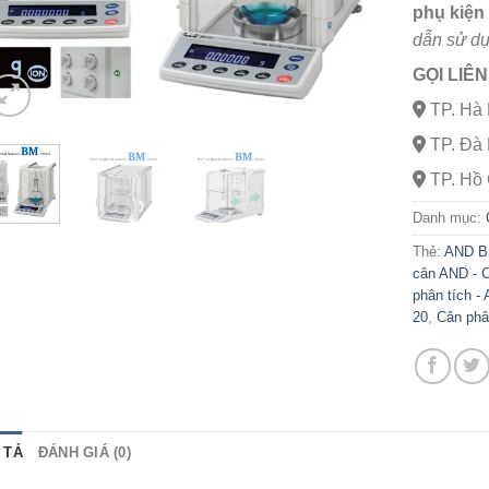
phụ kiện
dẫn sử dụ
GỌI LIÊ
TP. Hà 
TP. Đà
TP. Hồ 
Danh mục:
Thẻ:
AND BM
cân AND - C
phân tích -
20
,
Cân phâ
 TẢ
ĐÁNH GIÁ (0)