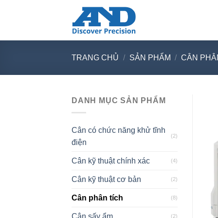
Skip
to
content
TRANG CHỦ
/
SẢN PHẨM
/
CÂN PHÂ
DANH MỤC SẢN PHẨM
Cân có chức năng khử tĩnh
(2)
điện
Cân kỹ thuật chính xác
(4)
Cân kỹ thuật cơ bản
(2)
Cân phân tích
(8)
Cân sấy ẩm
(2)