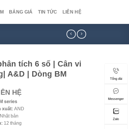
ẨM
BẢNG GIÁ
TIN TỨC
LIÊN HỆ
hân tích 6 số | Cân vi
g| A&D | Dòng BM
Tổng đài
IÊN HỆ
Messenger
M series
 xuất:
AND
Nhật bản
Zalo
h:
12 tháng