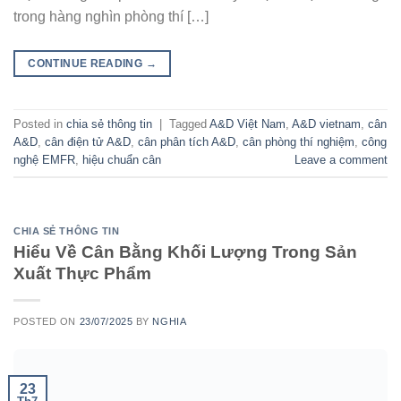
trong hàng nghìn phòng thí […]
CONTINUE READING
→
Posted in
chia sẻ thông tin
|
Tagged
A&D Việt Nam
,
A&D vietnam
,
cân
A&D
,
cân điện tử A&D
,
cân phân tích A&D
,
cân phòng thí nghiệm
,
công
nghệ EMFR
,
hiệu chuẩn cân
Leave a comment
CHIA SẺ THÔNG TIN
Hiểu Về Cân Bằng Khối Lượng Trong Sản
Xuất Thực Phẩm
POSTED ON
23/07/2025
BY
NGHIA
23