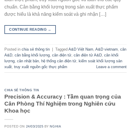
chuẩn. Cân bằng khối lượng trong sản xuất thực phẩm
được hiểu là khả năng kiểm soát và ghi nhận […]
CONTINUE READING
→
Posted in
chia sẻ thông tin
|
Tagged
A&D Việt Nam
,
A&D vietnam
,
cân
A&D
,
cân bằng khối lượng
,
cân điện tử
,
cân điện tử A&D
,
cân khối
lượng
,
cân nhật bản
,
hệ thống cân điện tử
,
kiểm soát khối lượng sản
xuất
,
truy xuất nguồn gốc thực phẩm
Leave a comment
CHIA SẺ THÔNG TIN
Precision & Accuracy : Tầm quan trọng của
Cân Phòng Thí Nghiệm trong Nghiên cứu
Khoa học
POSTED ON
24/03/2025
BY
NGHIA