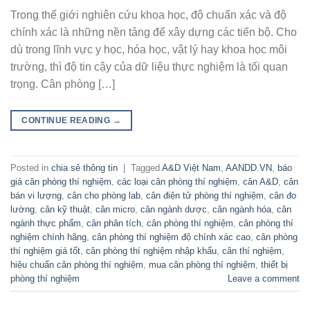
Trong thế giới nghiên cứu khoa học, độ chuẩn xác và độ
chính xác là những nền tảng để xây dựng các tiến bộ. Cho
dù trong lĩnh vực y học, hóa học, vật lý hay khoa học môi
trường, thì độ tin cậy của dữ liệu thực nghiệm là tối quan
trọng. Cân phòng […]
CONTINUE READING
→
Posted in
chia sẻ thông tin
|
Tagged
A&D Việt Nam
,
AANDD.VN
,
báo
giá cân phòng thí nghiệm
,
các loại cân phòng thí nghiệm
,
cân A&D
,
cân
bán vi lượng
,
cân cho phòng lab
,
cân điện tử phòng thí nghiệm
,
cân đo
lường
,
cân kỹ thuật
,
cân micro
,
cân ngành dược
,
cân ngành hóa
,
cân
ngành thực phẩm
,
cân phân tích
,
cân phòng thí nghiệm
,
cân phòng thí
nghiệm chính hãng
,
cân phòng thí nghiệm độ chính xác cao
,
cân phòng
thí nghiệm giá tốt
,
cân phòng thí nghiệm nhập khẩu
,
cân thí nghiệm
,
hiệu chuẩn cân phòng thí nghiệm
,
mua cân phòng thí nghiệm
,
thiết bị
phòng thí nghiệm
Leave a comment