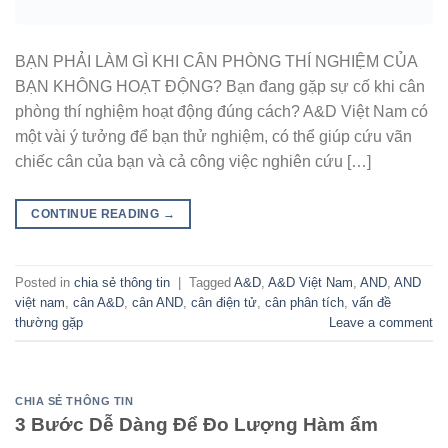
BẠN PHẢI LÀM GÌ KHI CÂN PHÒNG THÍ NGHIỆM CỦA
BẠN KHÔNG HOẠT ĐỘNG? Bạn đang gặp sự cố khi cân
phòng thí nghiệm hoạt động đúng cách? A&D Việt Nam có
một vài ý tưởng để bạn thử nghiệm, có thể giúp cứu vãn
chiếc cân của bạn và cả công việc nghiên cứu […]
CONTINUE READING
→
Posted in
chia sẻ thông tin
|
Tagged
A&D
,
A&D Việt Nam
,
AND
,
AND
việt nam
,
cân A&D
,
cân AND
,
cân điện tử
,
cân phân tích
,
vấn đề
thường gặp
Leave a comment
CHIA SẺ THÔNG TIN
3 Bước Dễ Dàng Để Đo Lượng Hàm ẩm