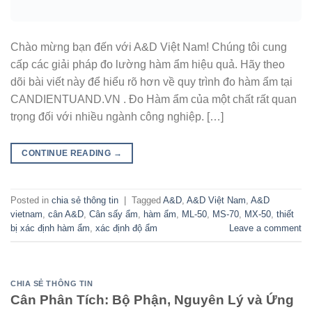
Chào mừng bạn đến với A&D Việt Nam! Chúng tôi cung
cấp các giải pháp đo lường hàm ẩm hiệu quả. Hãy theo
dõi bài viết này để hiểu rõ hơn về quy trình đo hàm ẩm tại
CANDIENTUAND.VN . Đo Hàm ẩm của một chất rất quan
trọng đối với nhiều ngành công nghiệp. […]
CONTINUE READING
→
Posted in
chia sẻ thông tin
|
Tagged
A&D
,
A&D Việt Nam
,
A&D
vietnam
,
cân A&D
,
Cân sấy ẩm
,
hàm ẩm
,
ML-50
,
MS-70
,
MX-50
,
thiết
bị xác định hàm ẩm
,
xác định độ ẩm
Leave a comment
CHIA SẺ THÔNG TIN
Cân Phân Tích: Bộ Phận, Nguyên Lý và Ứng