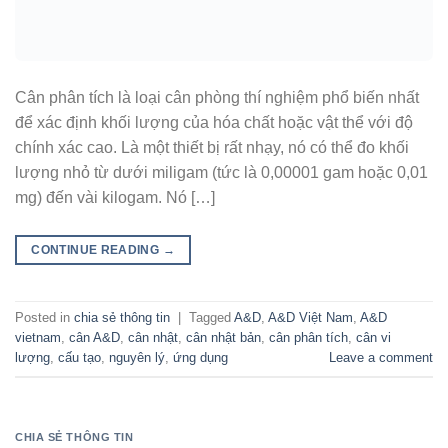
Cân phân tích là loại cân phòng thí nghiệm phổ biến nhất
để xác định khối lượng của hóa chất hoặc vật thể với độ
chính xác cao. Là một thiết bị rất nhạy, nó có thể đo khối
lượng nhỏ từ dưới miligam (tức là 0,00001 gam hoặc 0,01
mg) đến vài kilogam. Nó […]
CONTINUE READING
→
Posted in
chia sẻ thông tin
|
Tagged
A&D
,
A&D Việt Nam
,
A&D
vietnam
,
cân A&D
,
cân nhật
,
cân nhật bản
,
cân phân tích
,
cân vi
lượng
,
cấu tạo
,
nguyên lý
,
ứng dụng
Leave a comment
CHIA SẺ THÔNG TIN