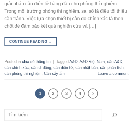
giải pháp cân điện tử hàng đầu cho phòng thí nghiệm.
Trong môi trường phòng thí nghiệm, sai số là điều tối thiểu
cần tránh. Việc lựa chọn thiết bị cân đo chính xác là then
chốt để đảm bảo kết quả nghiên cứu và […]
CONTINUE READING
→
Posted in
chia sẻ thông tin
|
Tagged
A&D
,
A&D Việt Nam
,
cân A&D
,
cân chính xác
,
cân di động
,
cân điện tử
,
cân nhật bản
,
cân phân tích
,
cân phòng thí nghiệm
,
Cân sấy ẩm
Leave a comment
1
2
3
4
Tìm kiếm