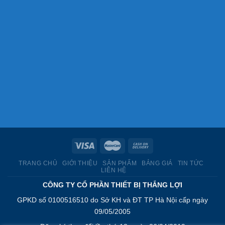
TRANG CHỦ
GIỚI THIỆU
SẢN PHẨM
BẢNG GIÁ
TIN TỨC
LIÊN HỆ
CÔNG TY CỔ PHẦN THIẾT BỊ THẮNG LỢI
GPKD số 0100516510 do Sở KH và ĐT TP Hà Nội cấp ngày
09/05/2005