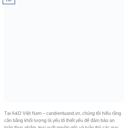
Th7
Tại A&D Việt Nam – candientuand.vn, chúng tôi hiểu rằng
cân bằng khối lượng là yếu tố thiết yếu để đảm bảo an
toàn thực phẩm, truy xuất nguồn gốc và tuân thủ các quy