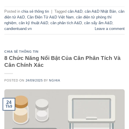
Posted in
chia sẻ thông tin
|
Tagged
cân A&D
,
cân A&D Nhật Bản
,
cân
điện tử A&D
,
Cân Điện Tử A&D Việt Nam
,
cân điện tử phòng thí
nghiệm
,
cân kỹ thuật A&D
,
cân phân tích A&D
,
cân sấy ẩm A&D
,
candientuand.vn
Leave a comment
CHIA SẺ THÔNG TIN
8 Chức Năng Nổi Bật Của Cân Phân Tích Và
Cân Chính Xác
POSTED ON
24/09/2025
BY
NGHIA
24
Th9