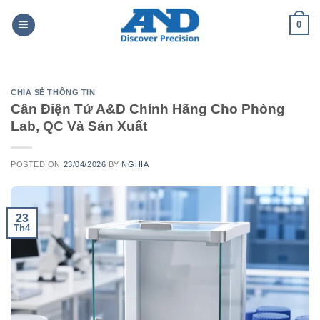
Skip
0
to
content
CHIA SẺ THÔNG TIN
Cân Điện Tử A&D Chính Hãng Cho Phòng
Lab, QC Và Sản Xuất
POSTED ON
23/04/2026
BY
NGHIA
23
Th4