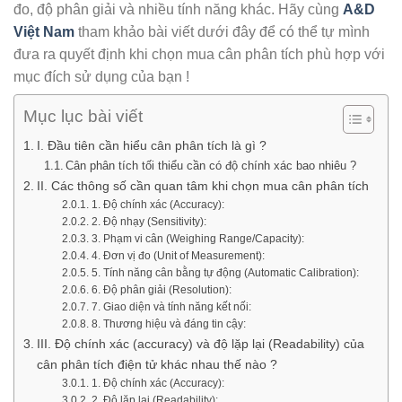
đo, độ phân giải và nhiều tính năng khác. Hãy cùng
A&D
Việt Nam
tham khảo bài viết dưới đây để có thể tự mình
đưa ra quyết định khi chọn mua cân phân tích phù hợp với
mục đích sử dụng của bạn !
Mục lục bài viết
I. Đầu tiên cần hiểu cân phân tích là gì ?
Cân phân tích tối thiểu cần có độ chính xác bao nhiêu ?
II. Các thông số cần quan tâm khi chọn mua cân phân tích
1. Độ chính xác (Accuracy):
2. Độ nhạy (Sensitivity):
3. Phạm vi cân (Weighing Range/Capacity):
4. Đơn vị đo (Unit of Measurement):
5. Tính năng cân bằng tự động (Automatic Calibration):
6. Độ phân giải (Resolution):
7. Giao diện và tính năng kết nối:
8. Thương hiệu và đáng tin cậy:
III. Độ chính xác (accuracy) và độ lặp lại (Readability) của
cân phân tích điện tử khác nhau thế nào ?
1. Độ chính xác (Accuracy):
2. Độ lặp lại (Readability):