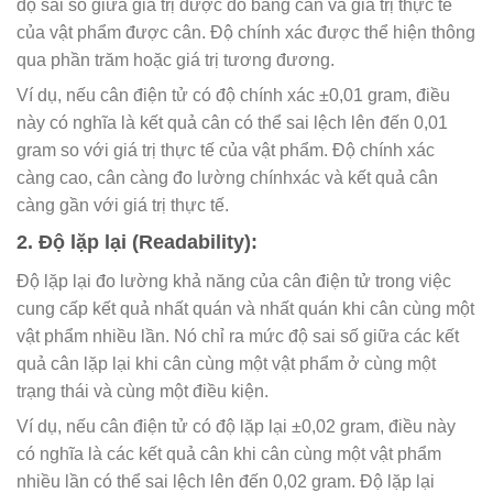
độ sai số giữa giá trị được đo bằng cân và giá trị thực tế
của vật phẩm được cân. Độ chính xác được thể hiện thông
qua phần trăm hoặc giá trị tương đương.
Ví dụ, nếu cân điện tử có độ chính xác ±0,01 gram, điều
này có nghĩa là kết quả cân có thể sai lệch lên đến 0,01
gram so với giá trị thực tế của vật phẩm. Độ chính xác
càng cao, cân càng đo lường chínhxác và kết quả cân
càng gần với giá trị thực tế.
2. Độ lặp lại (Readability):
Độ lặp lại đo lường khả năng của cân điện tử trong việc
cung cấp kết quả nhất quán và nhất quán khi cân cùng một
vật phẩm nhiều lần. Nó chỉ ra mức độ sai số giữa các kết
quả cân lặp lại khi cân cùng một vật phẩm ở cùng một
trạng thái và cùng một điều kiện.
Ví dụ, nếu cân điện tử có độ lặp lại ±0,02 gram, điều này
có nghĩa là các kết quả cân khi cân cùng một vật phẩm
nhiều lần có thể sai lệch lên đến 0,02 gram. Độ lặp lại