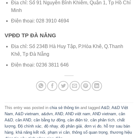
Địa chỉ: Số 91 Nguyễn Bỉnh Khiêm, Quận 1, Tp Hồ Chí
Minh
Điện thoại: 028 3910 4694
VPĐD TP ĐÀ NẴNG
Địa chỉ: Số 234B Hà Huy Tập, P.Hòa Khê, Q.Thanh
Khê, Tp Đà Nẵng
Điện thoại: 0236 3811 646
This entry was posted in
chia sẻ thông tin
and tagged
A&D
,
A&D Việt
Nam
,
A&D vietnam
,
a&dvn
,
AND
,
AND việt nam
,
AND vietnam
,
cân
A&D
,
cân AND
,
cân bằng tự động
,
cân điện tử
,
cân phân tích
,
chất
lượng
,
Độ chính xác
,
độ nhạy
,
độ phân giải
,
đơn vị đo
,
hỗ trợ sau bán
hàng
,
khả năng kết nối
,
phạm vi cân
,
thông số quan trọng
,
thương hiệu