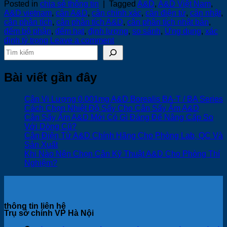
Posted in
chia sẻ thông tin
|
Tagged
A&D
,
A&D Việt Nam
,
A&D vietnam
,
cân A&D
,
cân chính xác
,
cân điện tử
,
cân nhật
,
cân phân tích
,
cân phân tích A&D
,
cân phân tích nhật bản
,
đếm bộ phận
,
đếm hạt
,
định lượng
,
so sánh
,
Ứng dụng
,
xác
định tỷ trọng
Leave a comment
Tìm kiếm
Bài viết gần đây
Cân Vi Lượng 0.001mg A&D Borealis BA-T / BA Series
Cách Chọn Nhiệt Độ Sấy Cho Cân Sấy Ẩm A&D
Cân Sấy Ẩm A&D Mới Có Gì Đáng Để Nâng Cấp So
Với Dòng Cũ?
Cân Điện Tử A&D Chính Hãng Cho Phòng Lab, QC Và
Sản Xuất
Khi Nào Nên Chọn Cân Kỹ Thuật A&D Cho Phòng Thí
Nghiệm?
thông tin liên hệ
Trụ sở chính VP Hà Nội