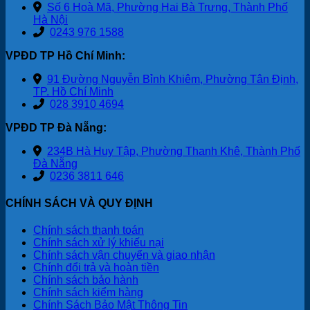
Số 6 Hoà Mã, Phường Hai Bà Trưng, Thành Phố
Hà Nội
0243 976 1588
VPĐD TP Hồ Chí Minh:
91 Đường Nguyễn Bỉnh Khiêm, Phường Tân Định,
TP. Hồ Chí Minh
028 3910 4694
VPĐD TP Đà Nẵng:
234B Hà Huy Tập, Phường Thanh Khê, Thành Phố
Đà Nẵng
0236 3811 646
CHÍNH SÁCH VÀ QUY ĐỊNH
Chính sách thanh toán
Chính sách xử lý khiếu nại
Chính sách vận chuyển và giao nhận
Chính đổi trả và hoàn tiền
Chính sách bảo hành
Chính sách kiểm hàng
Chính Sách Bảo Mật Thông Tin