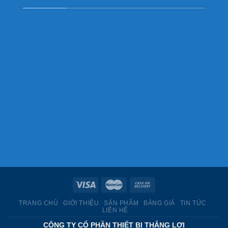
TRANG CHỦ
GIỚI THIỆU
SẢN PHẨM
BẢNG GIÁ
TIN TỨC
LIÊN HỆ
CÔNG TY CỔ PHẦN THIẾT BỊ THẮNG LỢI