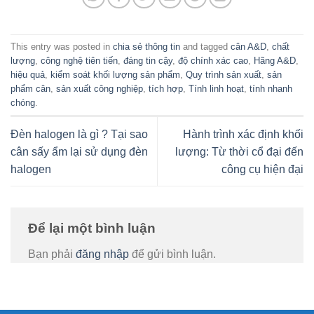
This entry was posted in
chia sẻ thông tin
and tagged
cân A&D
,
chất
lượng
,
công nghệ tiên tiến
,
đáng tin cậy
,
độ chính xác cao
,
Hãng A&D
,
hiệu quả
,
kiểm soát khối lượng sản phẩm
,
Quy trình sản xuất
,
sản
phẩm cân
,
sản xuất công nghiệp
,
tích hợp
,
Tính linh hoạt
,
tính nhanh
chóng
.
Đèn halogen là gì ? Tại sao
Hành trình xác định khối
cân sấy ẩm lại sử dụng đèn
lượng: Từ thời cổ đại đến
halogen
công cụ hiện đại
Để lại một bình luận
Bạn phải
đăng nhập
để gửi bình luận.