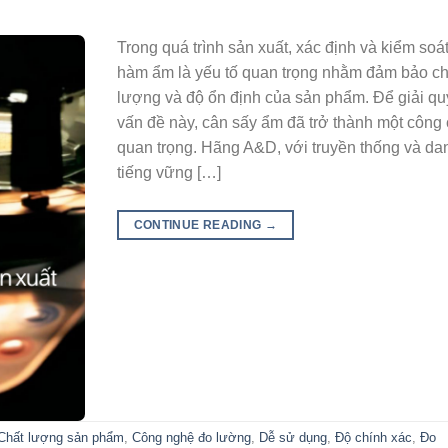
Trong quá trình sản xuất, xác định và kiểm soá
hàm ẩm là yếu tố quan trọng nhằm đảm bảo ch
lượng và độ ổn định của sản phẩm. Để giải qu
vấn đề này, cân sấy ẩm đã trở thành một công
quan trọng. Hãng A&D, với truyền thống và da
tiếng vững […]
CONTINUE READING
→
Chất lượng sản phẩm
,
Công nghệ đo lường
,
Dễ sử dụng
,
Độ chính xác
,
Đo