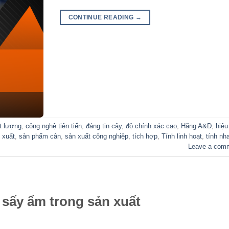
CONTINUE READING
→
t lượng
,
công nghệ tiên tiến
,
đáng tin cậy
,
độ chính xác cao
,
Hãng A&D
,
hiệu
 xuất
,
sản phẩm cân
,
sản xuất công nghiệp
,
tích hợp
,
Tính linh hoạt
,
tính nh
Leave a com
 sấy ẩm trong sản xuất