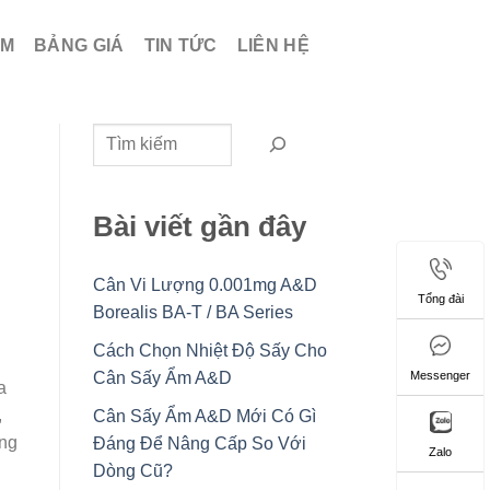
ẨM
BẢNG GIÁ
TIN TỨC
LIÊN HỆ
Tìm kiếm
Bài viết gần đây
Cân Vi Lượng 0.001mg A&D
Tổng đài
Borealis BA-T / BA Series
Cách Chọn Nhiệt Độ Sấy Cho
Cân Sấy Ẩm A&D
Messenger
a
,
Cân Sấy Ẩm A&D Mới Có Gì
áng
Đáng Để Nâng Cấp So Với
Zalo
Dòng Cũ?