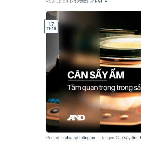
POSTED ON
17/10/2023
BY
NGHIA
17
Th10
Posted in
chia sẻ thông tin
|
Tagged
Cân sấy ẩm
,