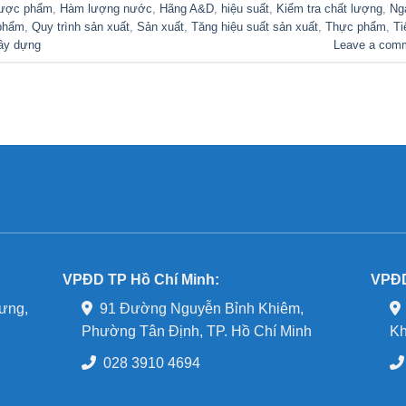
ược phẩm
,
Hàm lượng nước
,
Hãng A&D
,
hiệu suất
,
Kiểm tra chất lượng
,
Ng
 phẩm
,
Quy trình sản xuất
,
Sản xuất
,
Tăng hiệu suất sản xuất
,
Thực phẩm
,
Ti
ây dựng
Leave a com
VPĐD TP Hồ Chí Minh:
VPĐD
ưng,
91 Đường Nguyễn Bỉnh Khiêm,
Phường Tân Định, TP. Hồ Chí Minh
Kh
028 3910 4694