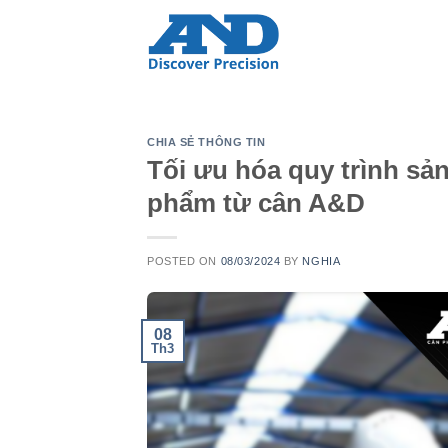
Skip
to
content
CHIA SẺ THÔNG TIN
Tối ưu hóa quy trình sả
phẩm từ cân A&D
POSTED ON
08/03/2024
BY
NGHIA
08
Th3