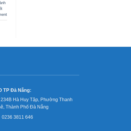
ành
ết
ment
 TP Đà Nẵng:
234B Hà Huy Tập, Phường Thanh
ê, Thành Phố Đà Nẵng
0236 3811 646