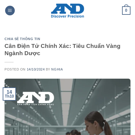
Skip
0
to
content
CHIA SẺ THÔNG TIN
Cân Điện Tử Chính Xác: Tiêu Chuẩn Vàng
Ngành Dược
POSTED ON
14/10/2024
BY
NGHIA
14
Th10