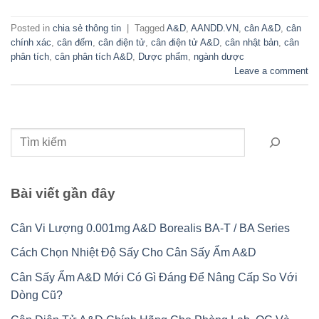
Posted in
chia sẻ thông tin
|
Tagged
A&D
,
AANDD.VN
,
cân A&D
,
cân
chính xác
,
cân đếm
,
cân điện tử
,
cân điện tử A&D
,
cân nhật bản
,
cân
phân tích
,
cân phân tích A&D
,
Dược phẩm
,
ngành dược
Leave a comment
Tìm kiếm
Bài viết gần đây
Cân Vi Lượng 0.001mg A&D Borealis BA-T / BA Series
Cách Chọn Nhiệt Độ Sấy Cho Cân Sấy Ẩm A&D
Cân Sấy Ẩm A&D Mới Có Gì Đáng Để Nâng Cấp So Với
Dòng Cũ?