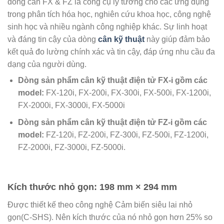
dòng cân FX & FZ là công cụ lý tưởng cho các ứng dụng
trong phân tích hóa học, nghiên cứu khoa học, công nghệ
sinh học và nhiều ngành công nghiệp khác. Sự linh hoạt
và đáng tin cậy của dòng
cân kỹ thuật
này giúp đảm bảo
kết quả đo lường chính xác và tin cậy, đáp ứng nhu cầu đa
dạng của người dùng.
Dòng sản phẩm cân kỹ thuật điện tử FX-i gồm các
model:
FX-120i, FX-200i, FX-300i, FX-500i, FX-1200i,
FX-2000i, FX-3000i, FX-5000i
Dòng sản phẩm cân kỹ thuật điện tử FZ-i gồm các
model:
FZ-120i, FZ-200i, FZ-300i, FZ-500i, FZ-1200i,
FZ-2000i, FZ-3000i, FZ-5000i.
Kích thước nhỏ gọn: 198 mm × 294 mm
Được thiết kế theo công nghệ Cảm biến siêu lai nhỏ
gọn(C-SHS). Nên kích thước của nó nhỏ gọn hơn 25% so