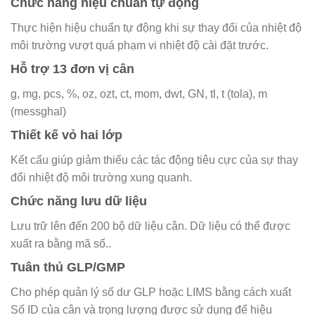
Chức năng hiệu chuẩn tự động
Thực hiện hiệu chuẩn tự động khi sự thay đổi của nhiệt độ
môi trường vượt quá phạm vi nhiệt độ cài đặt trước.
Hỗ trợ 13 đơn vị cân
g, mg, pcs, %, oz, ozt, ct, mom, dwt, GN, tl, t (tola), m
(messghal)
Thiết kế vỏ hai lớp
Kết cấu giúp giảm thiểu các tác động tiêu cực của sự thay
đổi nhiệt độ môi trường xung quanh.
Chức năng lưu dữ liệu
Lưu trữ lên đến 200 bộ dữ liệu cân. Dữ liệu có thể được
xuất ra bằng mã số..
Tuân thủ GLP/GMP
Cho phép quản lý số dư GLP hoặc LIMS bằng cách xuất
Số ID của cân và trọng lượng được sử dụng để hiệu