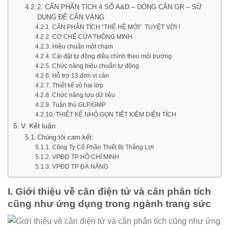
2. CÂN PHÂN TÍCH 4 SỐ A&D – DÒNG CÂN GR – SỬ
DỤNG ĐỂ CÂN VÀNG
CÂN PHÂN TÍCH “THẾ HỆ MỚI” TUYỆT VỜI !
CƠ CHẾ CỬA THÔNG MINH
Hiệu chuẩn một chạm
Cài đặt tự động điều chỉnh theo môi trường
Chức năng hiệu chuẩn tự động
Hỗ trợ 13 đơn vị cân
Thiết kế vỏ hai lớp
Chức năng lưu dữ liệu
Tuân thủ GLP/GMP
THIẾT KẾ NHỎ GỌN TIẾT KIỆM DIỆN TÍCH
V. Kết luận
Chúng tôi cam kết:
Công Ty Cổ Phần Thiết Bị Thắng Lợi
VPĐD TP HỒ CHÍ MINH
VPĐD TP ĐÀ NẴNG
I. Giới thiệu về cân điện tử và cân phân tích
cũng như ứng dụng trong ngành trang sức