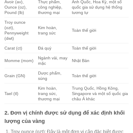
Avoir (av),
Thực phẩm,
Anh Quốc, Hoa Kỳ, một số
Ounce (oz),
công nghiệp,
quốc gia sử dụng hệ thống
Pound (lb)
thương mại
tương tự
Troy ounce
(ozt),
Kim hoàn,
Toàn thế giới
Pennyweight
trang sức
(dwt)
Carat (ct)
Đá quý
Toàn thế giới
Ngành vải, may
Momme (mom)
Nhật Bản
mặc
Dược phẩm,
Grain (GN)
Toàn thế giới
súng
Kim hoàn,
Trung Quốc, Hồng Kông,
Tael (tl)
trang sức,
Singapore và một số quốc gia
thương mại
châu Á khác
2. Đơn vị chính được sử dụng để xác định khối
lượng của vàng
Troy ounce (ozt): Đây là một đơn vị cân đặc biệt được