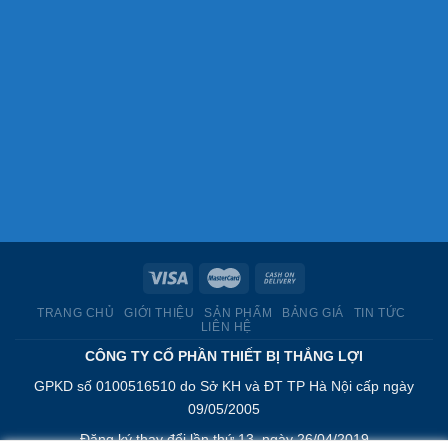
TRANG CHỦ
GIỚI THIỆU
SẢN PHẨM
BẢNG GIÁ
TIN TỨC
LIÊN HỆ
CÔNG TY CỔ PHẦN THIẾT BỊ THẮNG LỢI
GPKD số 0100516510 do Sở KH và ĐT TP Hà Nội cấp ngày
09/05/2005
Đăng ký thay đổi lần thứ 13, ngày 26/04/2019