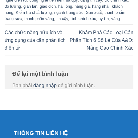
nghệ điện tử
,
công nghệ tiên tiến
,
đá quý
,
đáng tin cậy
,
Độ chính xác
,
đo lường
,
gian lận
,
giao dịch
,
hài lòng
,
hàng giả
,
hàng nhái
,
khách
hàng
,
Kiểm tra chất lượng
,
ngành trang sức
,
Sản xuất
,
thành phẩm
trang sức
,
thành phần vàng
,
tin cậy
,
tính chính xác
,
uy tín
,
vàng
.
Các chức năng hữu ích và
Khám Phá Các Loại Cân
ứng dụng của cân phân tích
Phân Tích 6 Số Lẻ Của A&D:
điện tử
Nâng Cao Chính Xác
Để lại một bình luận
Bạn phải
đăng nhập
để gửi bình luận.
THÔNG TIN LIÊN HỆ