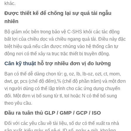
Được thiết kế để chống lại sự quá tải ngẫu
nhiên
Bộ giảm xóc bên trong bảo vệ C-SHS khỏi các tác động
bất lợi của chiều dọc và chiều ngang quá tải. Điều này đặc
biệt hiệu quả nếu cân được nhúng vào hệ thống cân tự
động nơi có thể xảy ra trục trặc thiết bị truyền động.
Cân kỹ thuật
hỗ trợ nhiều đơn vị đo lường
Bạn có thể dễ dàng chọn từ: g, oz, lb, lb-oz, ozt, ct, mom,
dwt, gr, pcs (chế độ đếm),% (chế độ phần trăm) và một đơn
vị người dùng có thể lập trình cho các ứng dụng chuyển
đổi. Một đơn vị bổ sung từ tl, tol hoặc N có thể bổ sung
theo yêu cầu.
Đầu ra tuân thủ GLP / GMP / GCP / ISO
Đối với các yêu cầu về tài liệu, số dư có thể xuất ra nhà
sản xuất, kiểu máy, số sê-ri, ID số, ngày + giờ, khoảng