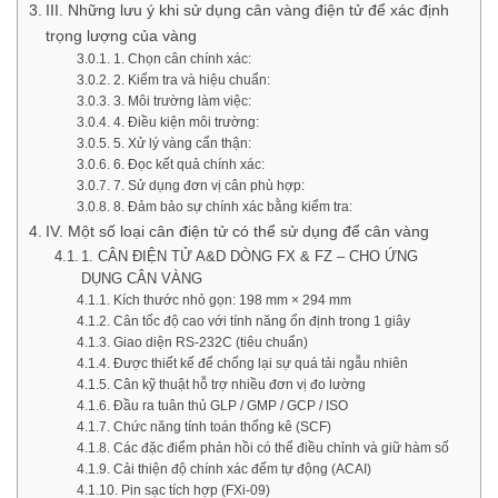
III. Những lưu ý khi sử dụng cân vàng điện tử để xác định
trọng lượng của vàng
1. Chọn cân chính xác:
2. Kiểm tra và hiệu chuẩn:
3. Môi trường làm việc:
4. Điều kiện môi trường:
5. Xử lý vàng cẩn thận:
6. Đọc kết quả chính xác:
7. Sử dụng đơn vị cân phù hợp:
8. Đảm bảo sự chính xác bằng kiểm tra:
IV. Một số loại cân điện tử có thể sử dụng để cân vàng
1. CÂN ĐIỆN TỬ A&D DÒNG FX & FZ – CHO ỨNG
DỤNG CÂN VÀNG
Kích thước nhỏ gọn: 198 mm × 294 mm
Cân tốc độ cao với tính năng ổn định trong 1 giây
Giao diện RS-232C (tiêu chuẩn)
Được thiết kế để chống lại sự quá tải ngẫu nhiên
Cân kỹ thuật hỗ trợ nhiều đơn vị đo lường
Đầu ra tuân thủ GLP / GMP / GCP / ISO
Chức năng tính toán thống kê (SCF)
Các đặc điểm phản hồi có thể điều chỉnh và giữ hàm số
Cải thiện độ chính xác đếm tự động (ACAI)
Pin sạc tích hợp (FXi-09)