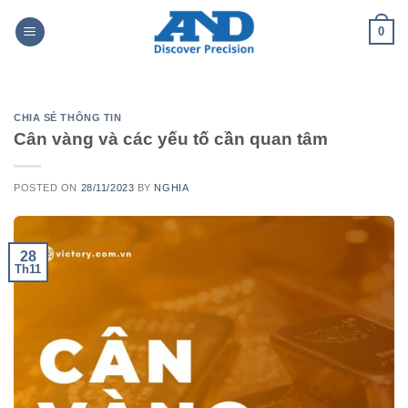
Skip
0
to
content
CHIA SẺ THÔNG TIN
Cân vàng và các yếu tố cần quan tâm
POSTED ON
28/11/2023
BY
NGHIA
28
Th11