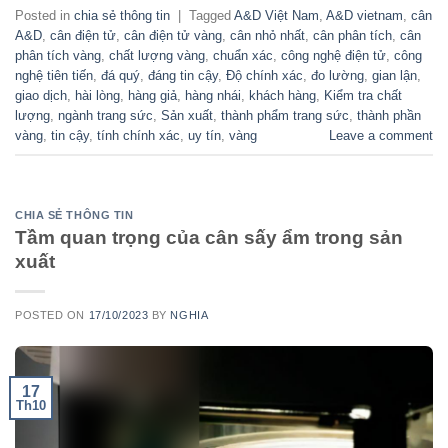
Posted in
chia sẻ thông tin
|
Tagged
A&D Việt Nam
,
A&D vietnam
,
cân
A&D
,
cân điện tử
,
cân điện tử vàng
,
cân nhỏ nhất
,
cân phân tích
,
cân
phân tích vàng
,
chất lượng vàng
,
chuẩn xác
,
công nghệ điện tử
,
công
nghệ tiên tiến
,
đá quý
,
đáng tin cậy
,
Độ chính xác
,
đo lường
,
gian lận
,
giao dịch
,
hài lòng
,
hàng giả
,
hàng nhái
,
khách hàng
,
Kiểm tra chất
lượng
,
ngành trang sức
,
Sản xuất
,
thành phẩm trang sức
,
thành phần
vàng
,
tin cậy
,
tính chính xác
,
uy tín
,
vàng
Leave a comment
CHIA SẺ THÔNG TIN
Tầm quan trọng của cân sấy ẩm trong sản
xuất
POSTED ON
17/10/2023
BY
NGHIA
17
Th10