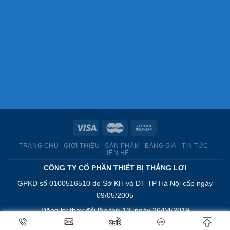
TRANG CHỦ
GIỚI THIỆU
SẢN PHẨM
BẢNG GIÁ
TIN TỨC
LIÊN HỆ
CÔNG TY CỔ PHẦN THIẾT BỊ THẮNG LỢI
GPKD số 0100516510 do Sở KH và ĐT TP Hà Nội cấp ngày
09/05/2005
Đăng ký thay đổi lần thứ 13, ngày 26/04/2019
Địa Chỉ: Số 6 Hoà Mã, Phường Hai Bà Trưng, Thành Phố Hà Nội