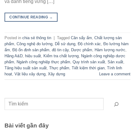
và danh tiếng vững […]
CONTINUE READING
→
Posted in
chia sẻ thông tin
|
Tagged
Cân sấy ẩm
,
Chất lượng sản
phẩm
,
Công nghệ đo lường
,
Dễ sử dụng
,
Độ chính xác
,
Đo lường hàm
ẩm
,
Độ ổn định sản phẩm
,
độ tin cậy
,
Dược phẩm
,
Hàm lượng nước
,
Hãng A&D
,
hiệu suất
,
Kiểm tra chất lượng
,
Ngành công nghiệp dược
phẩm
,
Ngành công nghiệp thực phẩm
,
Quy trình sản xuất
,
Sản xuất
,
Tăng hiệu suất sản xuất
,
Thực phẩm
,
Tiết kiệm thời gian
,
Tính linh
hoạt
,
Vật liệu xây dựng
,
Xây dựng
Leave a comment
Tìm kiếm
Bài viết gần đây