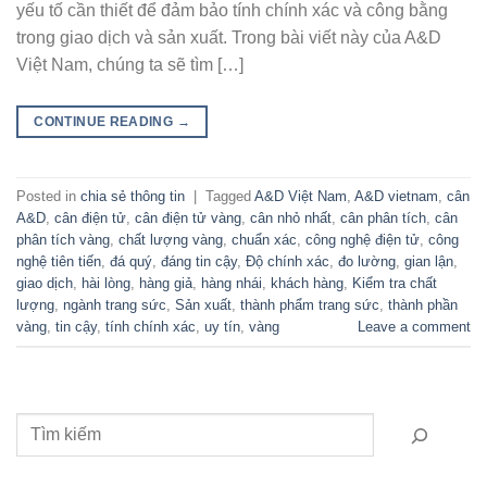
yếu tố cần thiết để đảm bảo tính chính xác và công bằng
trong giao dịch và sản xuất. Trong bài viết này của A&D
Việt Nam, chúng ta sẽ tìm […]
CONTINUE READING
→
Posted in
chia sẻ thông tin
|
Tagged
A&D Việt Nam
,
A&D vietnam
,
cân
A&D
,
cân điện tử
,
cân điện tử vàng
,
cân nhỏ nhất
,
cân phân tích
,
cân
phân tích vàng
,
chất lượng vàng
,
chuẩn xác
,
công nghệ điện tử
,
công
nghệ tiên tiến
,
đá quý
,
đáng tin cậy
,
Độ chính xác
,
đo lường
,
gian lận
,
giao dịch
,
hài lòng
,
hàng giả
,
hàng nhái
,
khách hàng
,
Kiểm tra chất
lượng
,
ngành trang sức
,
Sản xuất
,
thành phẩm trang sức
,
thành phần
vàng
,
tin cậy
,
tính chính xác
,
uy tín
,
vàng
Leave a comment
Tìm kiếm