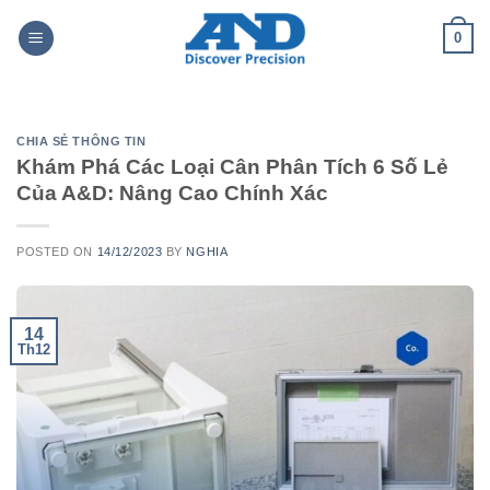
Skip
0
to
content
CHIA SẺ THÔNG TIN
Khám Phá Các Loại Cân Phân Tích 6 Số Lẻ
Của A&D: Nâng Cao Chính Xác
POSTED ON
14/12/2023
BY
NGHIA
14
Th12