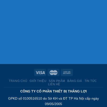
TRANG CHỦ
GIỚI THIỆU
SẢN PHẨM
BẢNG GIÁ
TIN TỨC
LIÊN HỆ
CÔNG TY CỔ PHẦN THIẾT BỊ THẮNG LỢI
GPKD số 0100516510 do Sở KH và ĐT TP Hà Nội cấp ngày
09/05/2005