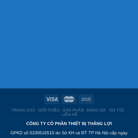
TRANG CHỦ
GIỚI THIỆU
SẢN PHẨM
BẢNG GIÁ
TIN TỨC
LIÊN HỆ
CÔNG TY CỔ PHẦN THIẾT BỊ THẮNG LỢI
GPKD số 0100516510 do Sở KH và ĐT TP Hà Nội cấp ngày