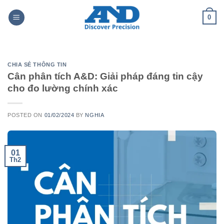
Skip
0
to
content
CHIA SẺ THÔNG TIN
Cân phân tích A&D: Giải pháp đáng tin cậy
cho đo lường chính xác
POSTED ON
01/02/2024
BY
NGHIA
01
Th2