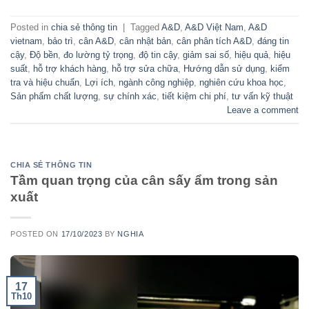
Posted in
chia sẻ thông tin
|
Tagged
A&D
,
A&D Việt Nam
,
A&D
vietnam
,
bảo trì
,
cân A&D
,
cân nhật bản
,
cân phân tích A&D
,
đáng tin
cậy
,
Độ bền
,
đo lường tỷ trọng
,
độ tin cậy
,
giảm sai số
,
hiệu quả
,
hiệu
suất
,
hỗ trợ khách hàng
,
hỗ trợ sửa chữa
,
Hướng dẫn sử dụng
,
kiểm
tra và hiệu chuẩn
,
Lợi ích
,
ngành công nghiệp
,
nghiên cứu khoa học
,
Sản phẩm chất lượng
,
sự chính xác
,
tiết kiệm chi phí
,
tư vấn kỹ thuật
Leave a comment
CHIA SẺ THÔNG TIN
Tầm quan trọng của cân sấy ẩm trong sản
xuất
POSTED ON
17/10/2023
BY
NGHIA
17
Th10