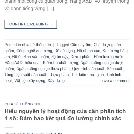
thành một công cụ quan trọng. Hãng A&D, với truyền thống
và danh tiếng vững […]
CONTINUE READING
→
Posted in
chia sẻ thông tin
|
Tagged
Cân sấy ẩm
,
Chất lượng sản
phẩm
,
Công nghệ đo lường
,
Dễ sử dụng
,
Độ chính xác
,
Đo lường hàm
ẩm
,
Độ ổn định sản phẩm
,
độ tin cậy
,
Dược phẩm
,
Hàm lượng nước
,
Hãng A&D
,
hiệu suất
,
Kiểm tra chất lượng
,
Ngành công nghiệp dược
phẩm
,
Ngành công nghiệp thực phẩm
,
Quy trình sản xuất
,
Sản xuất
,
Tăng hiệu suất sản xuất
,
Thực phẩm
,
Tiết kiệm thời gian
,
Tính linh
hoạt
,
Vật liệu xây dựng
,
Xây dựng
Leave a comment
CHIA SẺ THÔNG TIN
Hiểu nguyên lý hoạt động của cân phân tích
4 số: Đảm bảo kết quả đo lường chính xác